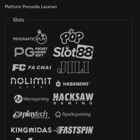
Platform Penyedia Layanan
Slots