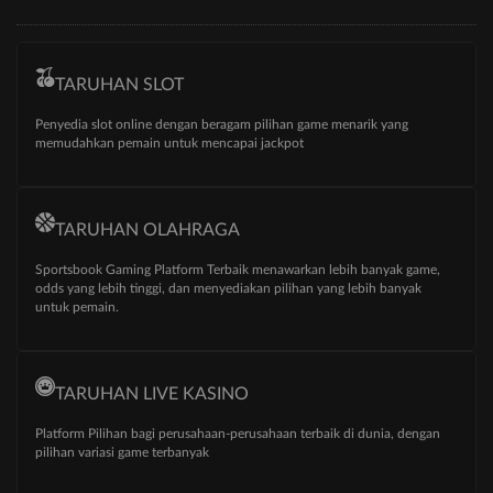
TARUHAN SLOT
Penyedia slot online dengan beragam pilihan game menarik yang
memudahkan pemain untuk mencapai jackpot
TARUHAN OLAHRAGA
Sportsbook Gaming Platform Terbaik menawarkan lebih banyak game,
odds yang lebih tinggi, dan menyediakan pilihan yang lebih banyak
untuk pemain.
TARUHAN LIVE KASINO
Platform Pilihan bagi perusahaan-perusahaan terbaik di dunia, dengan
pilihan variasi game terbanyak