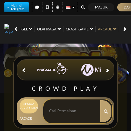
Main di
MASUK
DAF
Telegram
RACE
TOGEL
OLAHRAGA
CRASH GAME
ARCADE
E-SP
CROWD PLAY
SEMUA
PERMAINAN
ARCADE