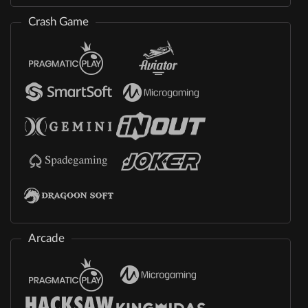
Crash Game
Arcade