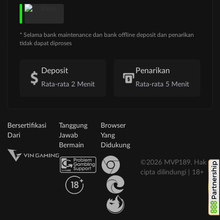
* Selama bank maintenance dan bank offline deposit dan penarikan
tidak dapat diproses
Deposit
Penarikan
Rata-rata 2 Menit
Rata-rata 5 Menit
Bersertifikasi
Tanggung
Browser
Dari
Jawab
Yang
Bermain
Didukung
©2026 MVP189. Hak
cipta dilindungi | 18+