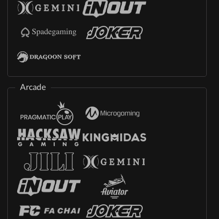
Arcade