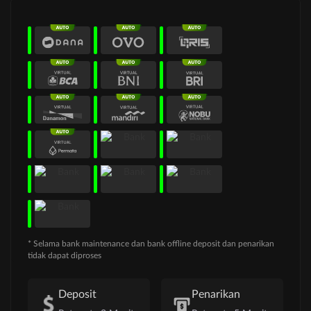
* Selama bank maintenance dan bank offline deposit dan penarikan
tidak dapat diproses
Deposit
Penarikan