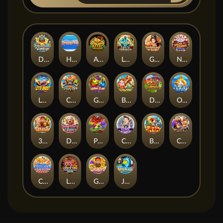
Dragon Palace Fishing
Happy Fish
Aztec Treasure
Let's Enhance
Goddess or Crash
Ninja Fishing
Let's Shoot
Crazy Orb
Golden Zuma
Big Hammer
Dino Hunter
Ocean Lord
3 Gods Fishing
Dessert Party
Plants vs. Dinos
Crazy Bartender
Bingo Fishing
Conqueror's Treasure
Cat Fishing
Lion's Orb
Gods Slash Fish
Jump & Jump