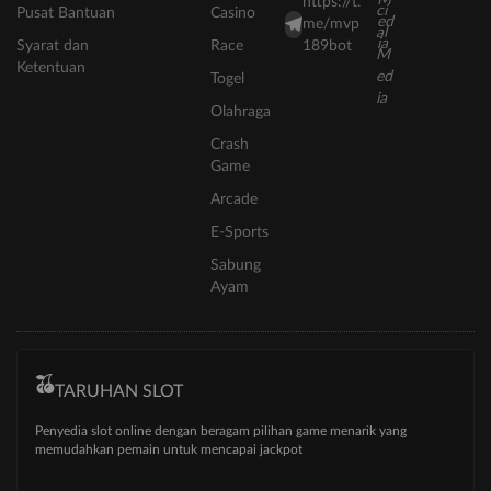
https://t.
Pusat Bantuan
Casino
me/mvp
Syarat dan
Race
189bot
Ketentuan
Togel
Olahraga
Crash
Game
Arcade
E-Sports
Sabung
Ayam
TARUHAN SLOT
Penyedia slot online dengan beragam pilihan game menarik yang
memudahkan pemain untuk mencapai jackpot