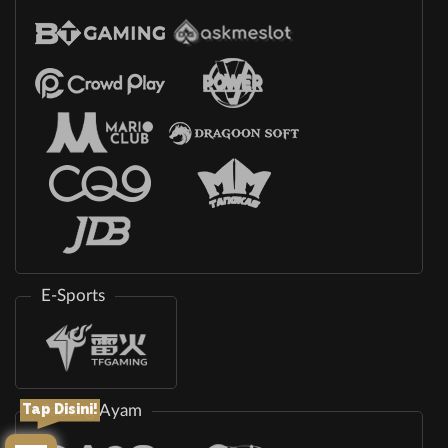
E-Sports
Tap Disini!
Sabung Ayam