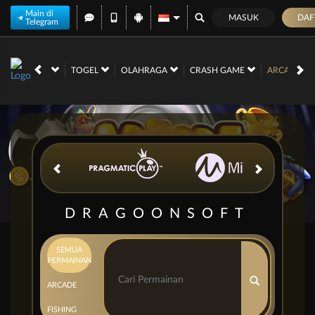
Main di
MASUK
DAF
Telegram
NO
RACE
TOGEL
OLAHRAGA
CRASH GAME
ARCADE
DRAGOONSOFT
SEMUA
PERMAINAN
ARCADE
FISHING