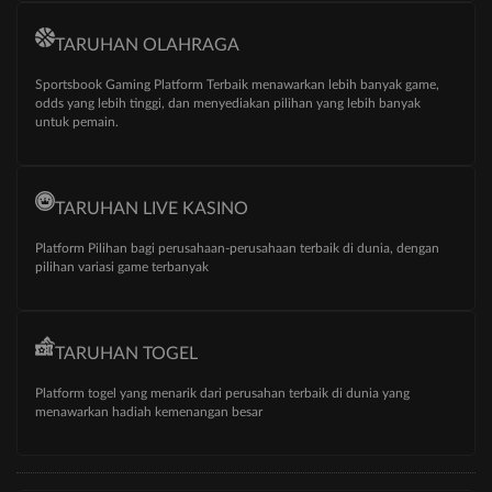
TARUHAN OLAHRAGA
Sportsbook Gaming Platform Terbaik menawarkan lebih banyak game,
odds yang lebih tinggi, dan menyediakan pilihan yang lebih banyak
untuk pemain.
TARUHAN LIVE KASINO
Platform Pilihan bagi perusahaan-perusahaan terbaik di dunia, dengan
pilihan variasi game terbanyak
TARUHAN TOGEL
Platform togel yang menarik dari perusahan terbaik di dunia yang
menawarkan hadiah kemenangan besar