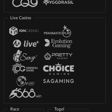
Live Casino
Race
Togel