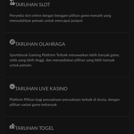
TARUHAN SLOT
Penyedia slot online dengan beragam pilihan game menarik yang
memudahkan pemain untuk mencapai jackpot
TARUHAN OLAHRAGA
Sportsbook Gaming Platform Terbaik menawarkan lebih banyak game,
odds yang lebih tinggi, dan menyediakan pilihan yang lebih banyak
untuk pemain.
TARUHAN LIVE KASINO
Platform Pilihan bagi perusahaan-perusahaan terbaik di dunia, dengan
pilihan variasi game terbanyak
TARUHAN TOGEL