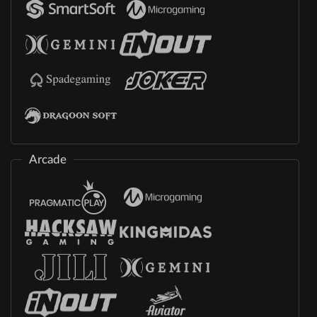
Arcade