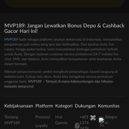
MVP189: Jangan Lewatkan Bonus Depo & Cashback
Gacor Hari Ini!
MVP189
hadir sebagai platform taruhan terkemuka di Indonesia, menawarkan
pengalaman judi online yang seru dan berkualitas. Dari taruhan bola, live
casino, hingga poker online, kami menyediakan berbagai permainan terbaik
untuk Anda. Dengan layanan customer service profesional 24/7 melalui live
chat, SMS, dan telepon, kami memastikan kenyamanan serta keamanan Anda
dalam bermain.
Nikmati sensasi bertaruh sambil mengikuti pertandingan favorit langsung di
website kami. Cukup satu akun, Anda bisa mengakses semua permainan
unggulan kami.
MVP189 – Tempat di mana keberuntungan dan hiburan
berpadu sempurna!
Kebijaksanaan
Platform
Kategori
Dukungan
Komunitas
Tentang
Promosi
Hot
+601
Telegra
MVP189
Games
1376
m
Loyalty
7428