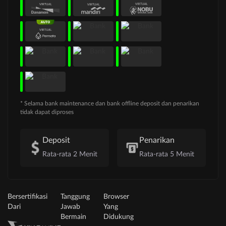
* Selama bank maintenance dan bank offline deposit dan penarikan
tidak dapat diproses
Deposit
Penarikan
Rata-rata 2 Menit
Rata-rata 5 Menit
Bersertifikasi
Tanggung
Browser
Dari
Jawab
Yang
Bermain
Didukung