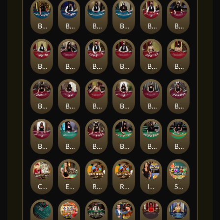
Blackjack_Silver_4
Blackjack_Silver_5
Blackjack_Silver_6
Blackjack_Silver_7
Blackjack_VIP_A
Blackjack_VIP_Alpha
Blackjack_VIP_B
Blackjack_VIP_Beta
Blackjack_VIP_C
Blackjack_VIP_D
Blackjack_VIP_E
Blackjack_VIP_G
Blackjack_VIP_Gamma
Blackjack_VIP_H
Blackjack_VIP_I
Blackjack_VIP_L
Blackjack_VIP_M
Blackjack_VIP_N
Blackjack_VIP_Q
Blackjack_VIP_x
Blackjack_VIP_Z
Blackjack_White_A
Blackjack_White_B
Blackjack_White_C
Cash or Crash
Easy Blackjack
Race Track
Race Track First Person
Infinite Bet Stacker Blackjack
Super Color Game