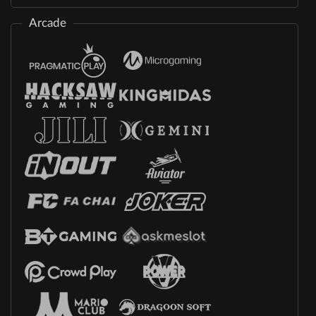
Arcade