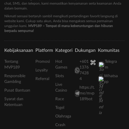
chat, SMS, dan telepon, kami memastikan kenyamanan serta keamanan Anda
dalam bermain.
Nikmati sensasi bertaruh sambil mengikuti pertandingan favorit langsung di
website kami. Cukup satu akun, Anda bisa mengakses semua permainan
unggulan kami.
MVP189 – Tempat di mana keberuntungan dan hiburan
berpadu sempurna!
Kebijaksanaan
Platform
Kategori
Dukungan
Komunitas
Tentang
Promosi
Hot
+601
Telegra
MVP189
Games
1376
m
Loyalty
7428
Responsible
Slots
Whatsa
Referral
4
Gambling
pp
Live
https://t.
Pusat Bantuan
Casino
me/mvp
Syarat dan
Race
189bot
Ketentuan
Togel
Olahraga
Crash