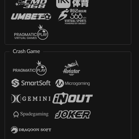
Crash Game