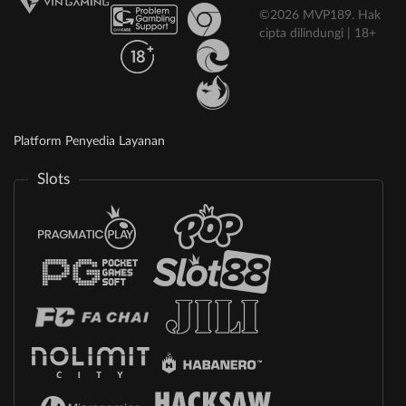
©2026 MVP189. Hak
cipta dilindungi | 18+
Platform Penyedia Layanan
Slots