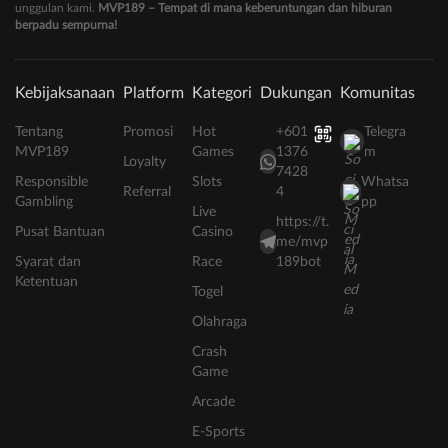
unggulan kami.
MVP189 – Tempat di mana keberuntungan dan hiburan
berpadu sempurna!
Kebijaksanaan
Platform
Kategori
Dukungan
Komunitas
Tentang
Promosi
Hot
+601
Telegra
MVP189
Games
1376
m
Loyalty
7428
Responsible
Slots
Whatsa
Referral
4
Gambling
pp
Live
https://t.
Pusat Bantuan
Casino
me/mvp
Syarat dan
Race
189bot
Ketentuan
Togel
Olahraga
Crash
Game
Arcade
E-Sports