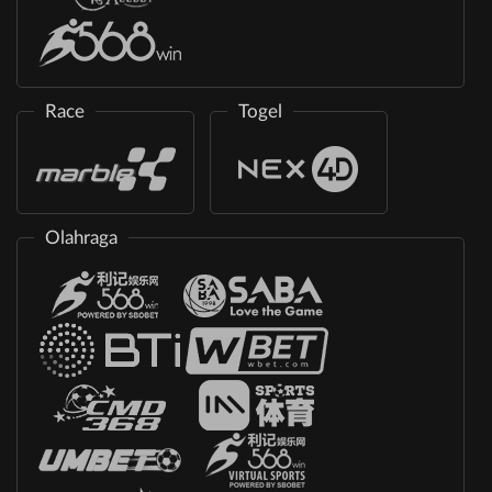
Race
Togel
Olahraga