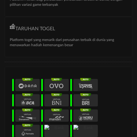
pilihan variasi game terbanyak
TARUHAN TOGEL
Platform togel yang menarik dari perusahan terbaik di dunia yang
menawarkan hadiah kemenangan besar