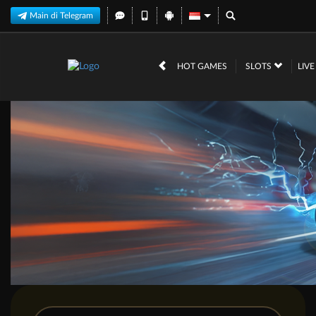
Main di Telegram
HOT GAMES
SLOTS
LIV