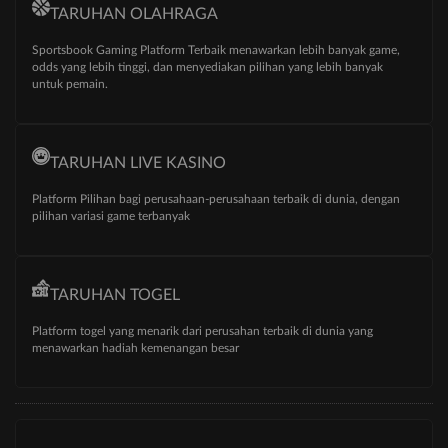
TARUHAN OLAHRAGA
Sportsbook Gaming Platform Terbaik menawarkan lebih banyak game,
odds yang lebih tinggi, dan menyediakan pilihan yang lebih banyak
untuk pemain.
TARUHAN LIVE KASINO
Platform Pilihan bagi perusahaan-perusahaan terbaik di dunia, dengan
pilihan variasi game terbanyak
TARUHAN TOGEL
Platform togel yang menarik dari perusahan terbaik di dunia yang
menawarkan hadiah kemenangan besar