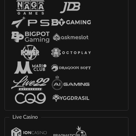
Live Casino