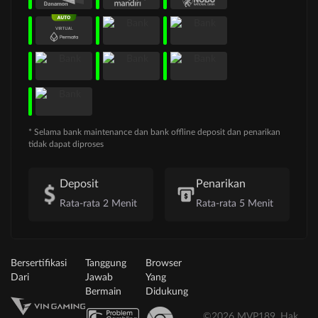
* Selama bank maintenance dan bank offline deposit dan penarikan
tidak dapat diproses
Deposit
Penarikan
Rata-rata 2 Menit
Rata-rata 5 Menit
Bersertifikasi
Tanggung
Browser
Dari
Jawab
Yang
Bermain
Didukung
©2026 MVP189. Hak