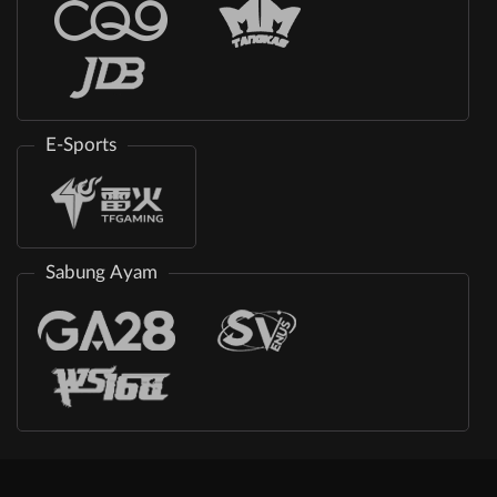
E-Sports
Sabung Ayam