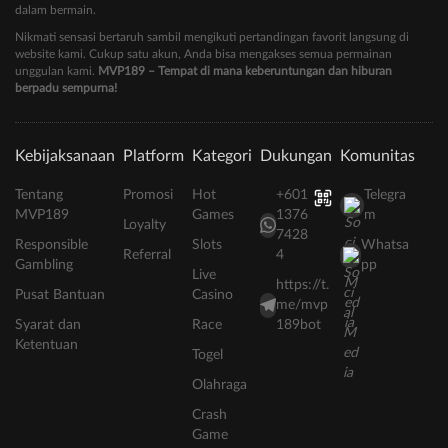
dalam bermain.
Nikmati sensasi bertaruh sambil mengikuti pertandingan favorit langsung di
website kami. Cukup satu akun, Anda bisa mengakses semua permainan
unggulan kami.
MVP189 – Tempat di mana keberuntungan dan hiburan
berpadu sempurna!
Kebijaksanaan
Platform
Kategori
Dukungan
Komunitas
Tentang
Promosi
Hot
+601
Telegra
MVP189
Games
1376
m
Loyalty
7428
Responsible
Slots
Whatsa
Referral
4
Gambling
pp
Live
https://t.
Pusat Bantuan
Casino
me/mvp
Syarat dan
Race
189bot
Ketentuan
Togel
Olahraga
Crash
Game