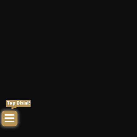
Tap Disini!