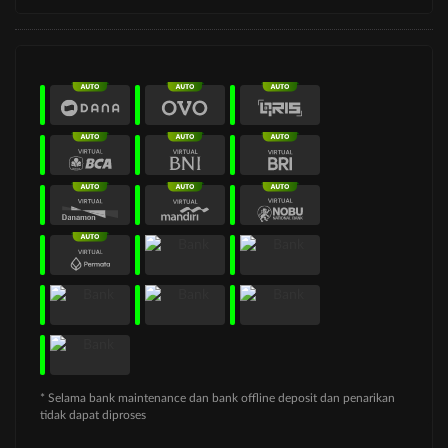
* Selama bank maintenance dan bank offline deposit dan penarikan
tidak dapat diproses