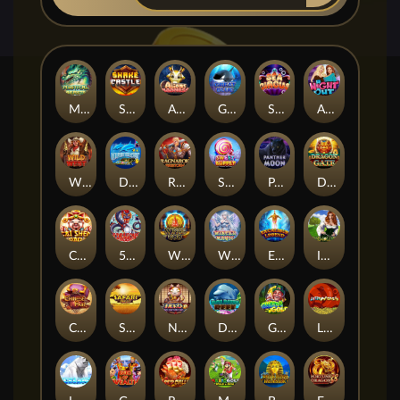
Mystical Beasts
Snake Castle
Aliens Madness
GREAT BLUE
Sea Circus
A NIGHT OUT
WILD WEST
DOLPHIN TREASURE
RAGNAROK FIRE STORM
Sweet Buffet
PANTHER MOON
DRAGON GATE
Cai Shen Do
5 DRAGONS
Wings of God
Winter Magic
Excalibur Legend
IRISH LUCK
Chinese Fair
SAFARI HEAT
Neko The Fortune Cat
DOLPHIN REEF
GREEN GOLD
LOTTO MADNESS