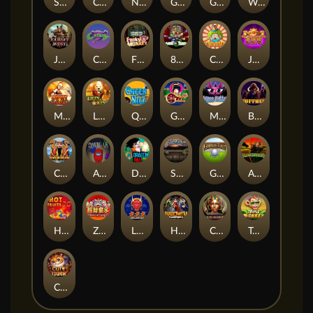
SHIBA VILLAGE
CHRISTMAS GIFT
NEZHA DEMON REBORN
GOLDEN LOTUS
GOD LIST
WAR SAINT
JOURNEY WEST
CRAZY 7
FUNKEY MONKEY
8 BALL SLOTS
CIRCUS
JIN QIAN WA
MIGHTY SPARTAN
LION KING
QUEEN OF THE NILE
GEISHA
MISS KITTY
BUFFALO
CHOY SUN DOA
AMONG US
DRAGON BALL
SILVER BULLET
GOLDEN TOUR
ARCHER
HOT FRUITS 20
ZHAO CAI TONG ZHI
LONG LONG LONG
Halloween Fortune
CAT QUEEN
Triple Monkey
CUTE TIGER