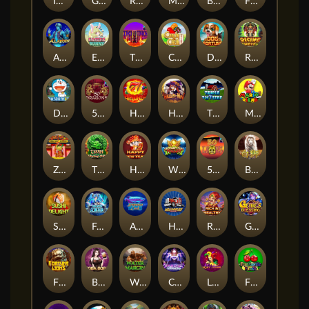
ICELAND
GOD OF WEALTH
Red Chilli
MARIO GOLF
BOY KING
FORTUNE DRAGON 88
Aladdin Wishes
EASTER BUNNY
TIKI TORCH
CANDY CRUSH
DOG FORTUNE
Rising Maya
Doraemon
50 DRAGONS
HELL HOT 100
HALLOWIN
TRIPLE TWISTER
MARIO AND FRIENDS
ZHAO CAI JIN BAO
TWIN DRAGON
HAPPY NEW YEAR
WORLD CUP FRENZY
50 LIONS
BAI SHI
SUSHI DELIGHT
Frozen Joker
AROWANAS LUCK
HIGHWAY KING
RICH AND WEALTHY
Genies Blessing
FORTUNE LIONS
BOBA BOBA
WATER MARGIN
Celestial Goddess
LUCKY JOKER 5
FUNTASTIC FRUIT