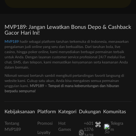
MVP189: Jangan Lewatkan Bonus Depo & Cashback
Gacor Hari Ini!
MVP189
hadir sebagai platform taruhan terkemuka di Indonesia, menawarkan
pengalaman judi online yang seru dan berkualitas. Dari taruhan bola, live
casino, hingga poker online, kami menyediakan berbagai permainan terbaik
untuk Anda. Dengan layanan customer service profesional 24/7 melalui live
chat, SMS, dan telepon, kami memastikan kenyamanan serta keamanan Anda
dalam bermain.
Nikmati sensasi bertaruh sambil mengikuti pertandingan favorit langsung di
website kami. Cukup satu akun, Anda bisa mengakses semua permainan
unggulan kami.
MVP189 – Tempat di mana keberuntungan dan hiburan
berpadu sempurna!
Kebijaksanaan
Platform
Kategori
Dukungan
Komunitas
Tentang
Promosi
Hot
+601
Telegra
MVP189
Games
1376
m
Loyalty
7428