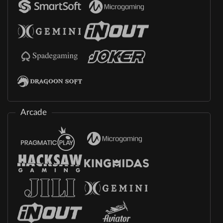
Arcade