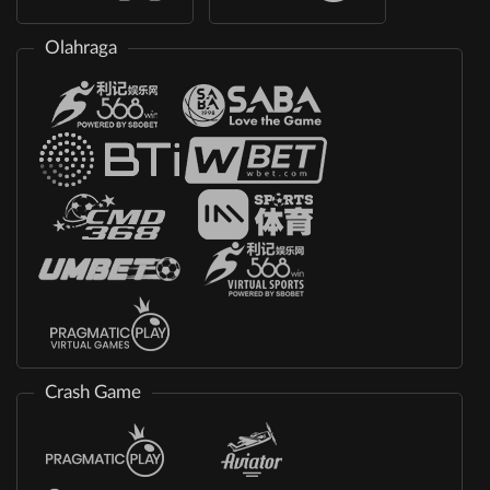
Olahraga
Crash Game