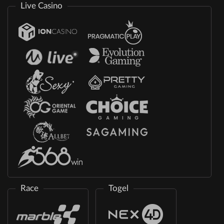
Live Casino
Race
Togel